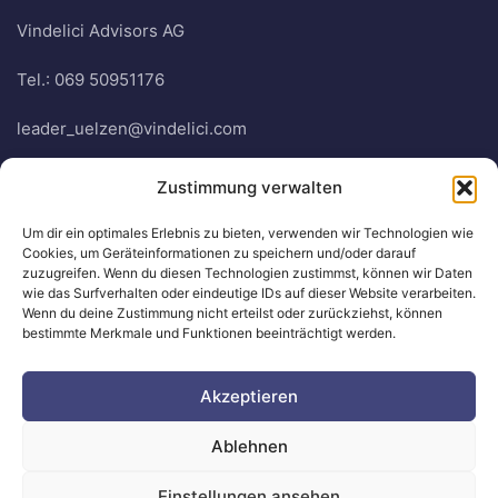
Vindelici Advisors AG
Tel.: 069 50951176
leader_uelzen@vindelici.com
Zustimmung verwalten
Quick Links
Um dir ein optimales Erlebnis zu bieten, verwenden wir Technologien wie
FAQ
Cookies, um Geräteinformationen zu speichern und/oder darauf
zuzugreifen. Wenn du diesen Technologien zustimmst, können wir Daten
aktuelle News & Termine
wie das Surfverhalten oder eindeutige IDs auf dieser Website verarbeiten.
Wenn du deine Zustimmung nicht erteilst oder zurückziehst, können
Downloads
bestimmte Merkmale und Funktionen beeinträchtigt werden.
Links
Akzeptieren
Ablehnen
© 2024 LEADER Heideregion Uelzen
Einstellungen ansehen