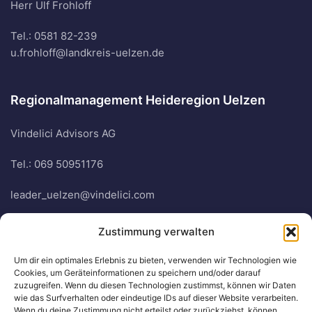
Herr Ulf Frohloff
Tel.: 0581 82-239
u.frohloff@landkreis-uelzen.de
Regionalmanagement Heideregion Uelzen
Vindelici Advisors AG
Tel.: 069 50951176
leader_uelzen@vindelici.com
Zustimmung verwalten
Quick Links
Um dir ein optimales Erlebnis zu bieten, verwenden wir Technologien wie
FAQ
Cookies, um Geräteinformationen zu speichern und/oder darauf
zuzugreifen. Wenn du diesen Technologien zustimmst, können wir Daten
aktuelle News & Termine
wie das Surfverhalten oder eindeutige IDs auf dieser Website verarbeiten.
Wenn du deine Zustimmung nicht erteilst oder zurückziehst, können