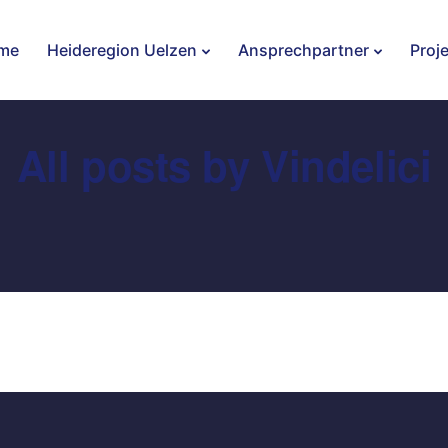
me
Heideregion Uelzen
Ansprechpartner
Proj
All posts by Vindelici